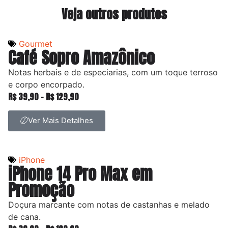
Veja outros produtos
Gourmet
Café Sopro Amazônico
Notas herbais e de especiarias, com um toque terroso
e corpo encorpado.
R$
39,90
–
R$
129,90
Ver Mais Detalhes
iPhone
iPhone 14 Pro Max em
Promoção
Doçura marcante com notas de castanhas e melado
de cana.