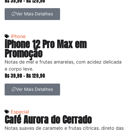
R$
39,90
–
R$
129,90
Ver Mais Detalhes
iPhone
iPhone 12 Pro Max em
Promoção
Notas de mel e frutas amarelas, com acidez delicada
e corpo leve.
R$
39,90
–
R$
129,90
Ver Mais Detalhes
Especial
Café Aurora do Cerrado
Notas suaves de caramelo e frutas cítricas, direto das