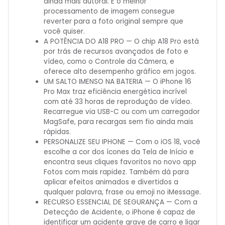
ainda mais autoral. E o melhor
processamento de imagem consegue
reverter para a foto original sempre que
você quiser.
A POTÊNCIA DO A18 PRO — O chip A18 Pro está
por trás de recursos avançados de foto e
vídeo, como o Controle da Câmera, e
oferece alto desempenho gráfico em jogos.
UM SALTO IMENSO NA BATERIA — O iPhone 16
Pro Max traz eficiência energética incrível
com até 33 horas de reprodução de vídeo.
Recarregue via USB-C ou com um carregador
MagSafe, para recargas sem fio ainda mais
rápidas.
PERSONALIZE SEU IPHONE — Com o iOS 18, você
escolhe a cor dos ícones da Tela de Início e
encontra seus cliques favoritos no novo app
Fotos com mais rapidez. Também dá para
aplicar efeitos animados e divertidos a
qualquer palavra, frase ou emoji no iMessage.
RECURSO ESSENCIAL DE SEGURANÇA — Com a
Detecção de Acidente, o iPhone é capaz de
identificar um acidente grave de carro e ligar